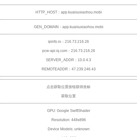
HTTP_HOST：app.kuaisuxiaohou.mobi
GEN_DOMAIN：app.kuaisuxiaohou.mobi
ipinfo.io：216.73.216.26
pcw-api.iq.com：216.73.216.26
SERVER_ADDR：10.0.4.3
REMOTEADDR：47.239.246.43
点击获取位置按钮获得坐标
获取位置
GPU:
Google SwiftShader
Resolution:
448x896
Device Models:
unknown